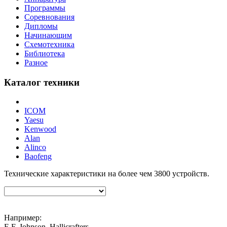
Программы
Соревнования
Дипломы
Начинающим
Схемотехника
Библиотека
Разное
Каталог техники
ICOM
Yaesu
Kenwood
Alan
Alinco
Baofeng
Технические характеристики на более чем
3800
устройств.
Например:
E.F. Johnson, Hallicrafters,...