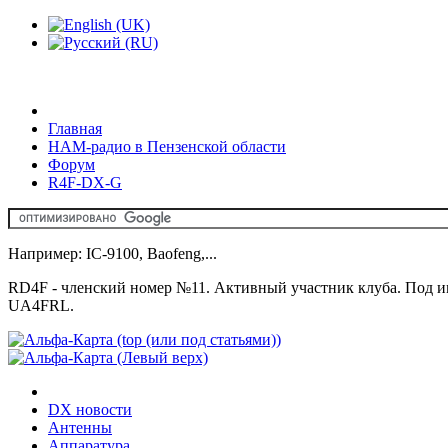
Главная
HAM-радио в Пензенской области
Форум
R4F-DX-G
Например: IC-9100, Baofeng,...
RD4F
- членский номер №11. Активный участник клуба. Под 
UA4FRL.
DX новости
Антенны
Аппаратура