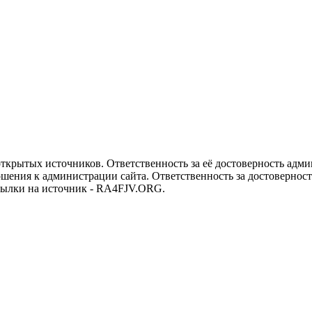
рытых источников. Ответственность за её достоверность админи
ения к администрации сайта. Ответственность за достоверность
ссылки на источник - RA4FJV.ORG.