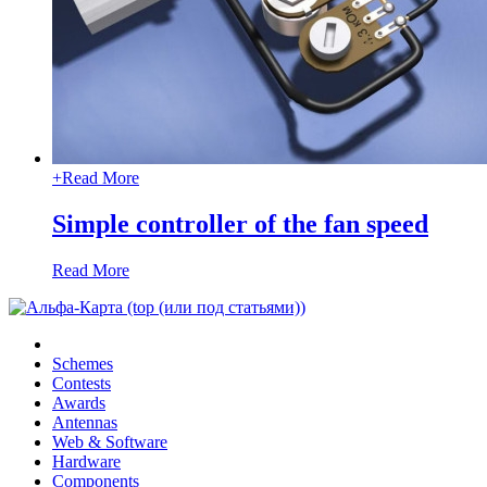
+
Read More
Simple controller of the fan speed
Read More
Schemes
Contests
Awards
Antennas
Web & Software
Hardware
Components