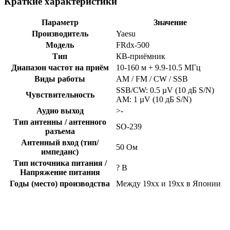
Краткие характеристики
Параметр
Значение
Производитель
Yaesu
Модель
FRdx-500
Тип
КВ-приёмник
Диапазон частот на приём
10-160 м + 9.9-10.5 МГц
Виды работы
AM / FM / CW / SSB
SSB/CW: 0.5 µV (10 дБ S/N)
Чувствительность
AM: 1 µV (10 дБ S/N)
Аудио выход
>-
Тип антенны / антенного
SO-239
разъема
Антенный вход (тип/
50 Ом
импеданс)
Тип источника питания /
? В
Напряжение питания
Годы (место) производства
Между 19xx и 19xx в Японии