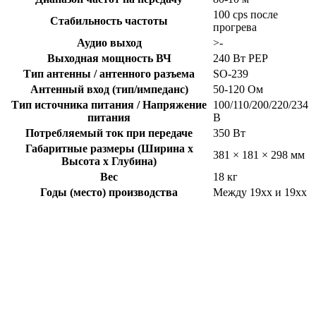
100 cps после
Стабильность частоты
прогрева
Аудио выход
>-
Выходная мощность ВЧ
240 Вт PEP
Тип антенны / антенного разъема
SO-239
Антенный вход (тип/импеданс)
50-120 Ом
Тип источника питания / Напряжение
100/110/200/220/234
питания
В
Потребляемый ток при передаче
350 Вт
Габаритные размеры (Ширина x
381 × 181 × 298 мм
Высота x Глубина)
Вес
18 кг
Годы (место) производства
Между 19xx и 19xx