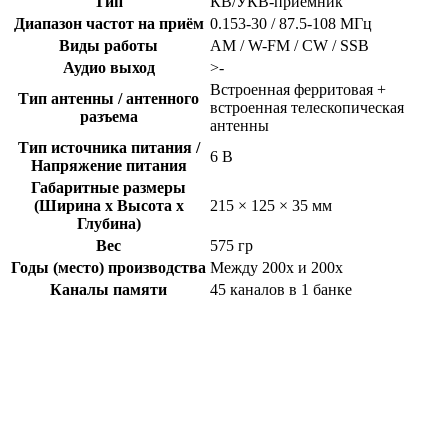
Тип
КВ/УКВ-приёмник
Диапазон частот на приём
0.153-30 / 87.5-108 МГц
Виды работы
AM / W-FM / CW / SSB
Аудио выход
>-
Встроенная ферритовая +
Тип антенны / антенного
встроенная телескопическая
разъема
антенны
Тип источника питания /
6 В
Напряжение питания
Габаритные размеры
(Ширина x Высота x
215 × 125 × 35 мм
Глубина)
Вес
575 гр
Годы (место) производства
Между 200x и 200x
Каналы памяти
45 каналов в 1 банке