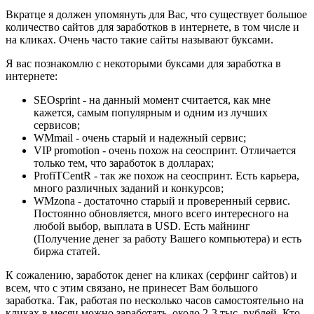
Вкратце я должен упомянуть для Вас, что существует большое
количество сайтов для заработков в интернете, в том числе и
на кликах. Очень часто такие сайты называют буксами.
Я вас познакомлю с некоторыми буксами для заработка в
интернете:
SEOsprint - на данный момент считается, как мне
кажется, самым популярным и одним из лучших
сервисов;
WMmail - очень старый и надежный сервис;
VIP promotion - очень похож на сеоспринт. Отличается
только тем, что заработок в долларах;
ProfiTCentR - так же похож на сеоспринт. Есть карьера,
много различных заданий и конкурсов;
WMzona - достаточно старый и проверенный сервис.
Постоянно обновляется, много всего интересного на
любой выбор, выплата в USD. Есть майнинг
(Получение денег за работу Вашего компьютера) и есть
биржа статей.
К сожалению,
заработок денег на кликах (серфинг сайтов)
и
всем, что с этим связано, не принесет Вам большого
заработка. Так, работая по несколько часов самостоятельно на
кликах в месяц можно заработать, около 2-3 тыс. рублей. Кто-