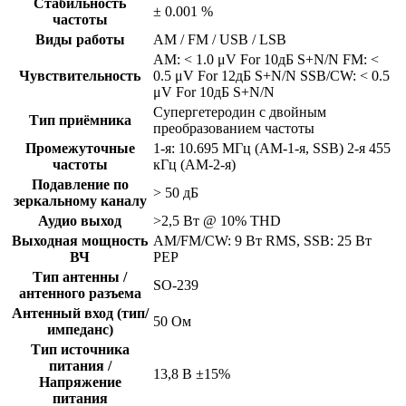
Стабильность
± 0.001 %
частоты
Виды работы
AM / FM / USB / LSB
AM: < 1.0 μV For 10дБ S+N/N FM: <
Чувствительность
0.5 μV For 12дБ S+N/N SSB/CW: < 0.5
μV For 10дБ S+N/N
Супергетеродин с двойным
Тип приёмника
преобразованием частоты
Промежуточные
1-я: 10.695 МГц (AM-1-я, SSB) 2-я 455
частоты
кГц (AM-2-я)
Подавление по
> 50 дБ
зеркальному каналу
Аудио выход
>2,5 Вт @ 10% THD
Выходная мощность
AM/FM/CW: 9 Вт RMS, SSB: 25 Вт
ВЧ
PEP
Тип антенны /
SO-239
антенного разъема
Антенный вход (тип/
50 Ом
импеданс)
Тип источника
питания /
13,8 В ±15%
Напряжение
питания