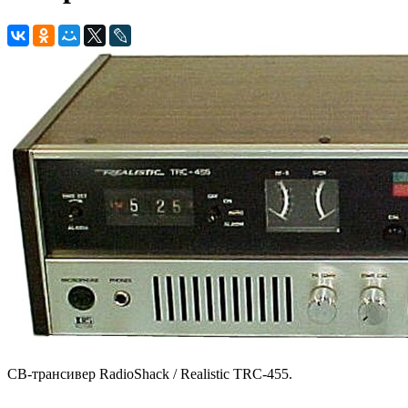
CB-трансивер RadioShack / Realistic TRC-455.