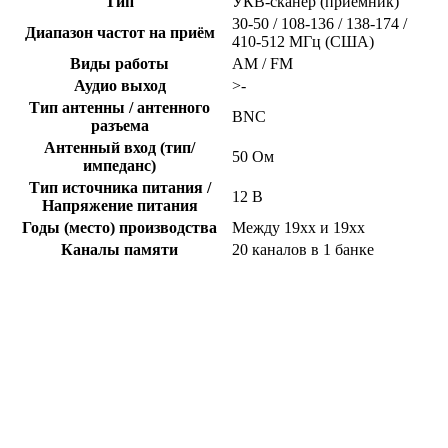
Тип
УКВ-сканер (приёмник)
30-50 / 108-136 / 138-174 /
Диапазон частот на приём
410-512 МГц (США)
Виды работы
AM / FM
Аудио выход
>-
Тип антенны / антенного
BNC
разъема
Антенный вход (тип/
50 Ом
импеданс)
Тип источника питания /
12 В
Напряжение питания
Годы (место) производства
Между 19xx и 19xx
Каналы памяти
20 каналов в 1 банке