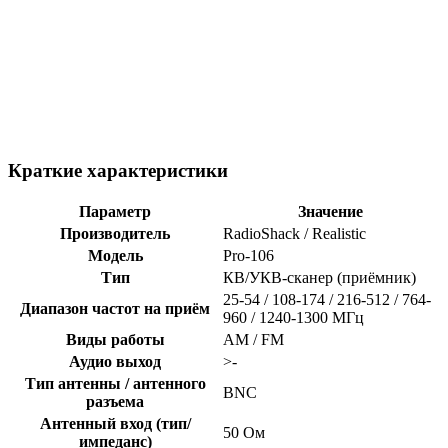
Краткие характеристики
Параметр
Значение
Производитель
RadioShack / Realistic
Модель
Pro-106
Тип
КВ/УКВ-сканер (приёмник)
25-54 / 108-174 / 216-512 / 764-
Диапазон частот на приём
960 / 1240-1300 МГц
Виды работы
AM / FM
Аудио выход
>-
Тип антенны / антенного
BNC
разъема
Антенный вход (тип/
50 Ом
импеданс)