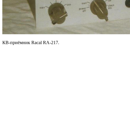
КВ-приёмник Racal RA-217.