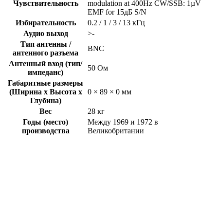
Чувствительность
modulation at 400Hz CW/SSB: 1µV
EMF for 15дБ S/N
Избирательность
0.2 / 1 / 3 / 13 кГц
Аудио выход
>-
Тип антенны /
BNC
антенного разъема
Антенный вход (тип/
50 Ом
импеданс)
Габаритные размеры
(Ширина x Высота x
0 × 89 × 0 мм
Глубина)
Вес
28 кг
Годы (место)
Между 1969 и 1972 в
производства
Великобритании