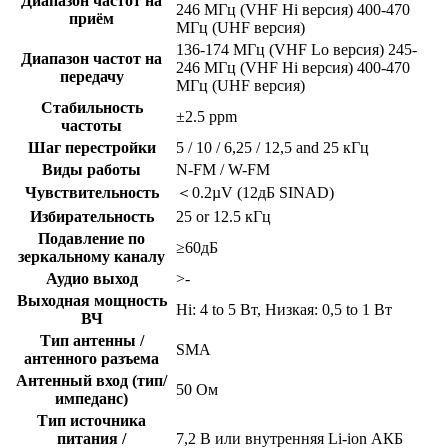
Диапазон частот на
246 МГц (VHF Hi версия) 400-470
приём
МГц (UHF версия)
136-174 МГц (VHF Lo версия) 245-
Диапазон частот на
246 МГц (VHF Hi версия) 400-470
передачу
МГц (UHF версия)
Стабильность
±2.5 ppm
частоты
Шаг перестройки
5 / 10 / 6,25 / 12,5 and 25 кГц
Виды работы
N-FM / W-FM
Чувствительность
＜0.2µV (12дБ SINAD)
Избирательность
25 or 12.5 кГц
Подавление по
≥60дБ
зеркальному каналу
Аудио выход
>-
Выходная мощность
Hi: 4 to 5 Вт, Низкая: 0,5 to 1 Вт
ВЧ
Тип антенны /
SMA
антенного разъема
Антенный вход (тип/
50 Ом
импеданс)
Тип источника
питания /
7,2 В или внутренняя Li-ion АКБ