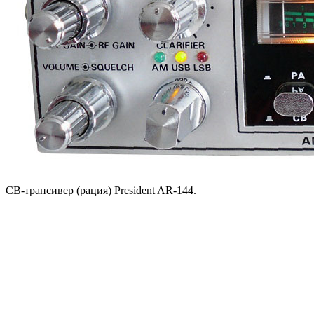
CB-трансивер (рация) President AR-144.