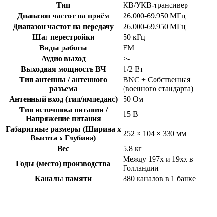
Тип
КВ/УКВ-трансивер
Диапазон частот на приём
26.000-69.950 МГц
Диапазон частот на передачу
26.000-69.950 МГц
Шаг перестройки
50 кГц
Виды работы
FM
Аудио выход
>-
Выходная мощность ВЧ
1/2 Вт
Тип антенны / антенного
BNC + Собственная
разъема
(военного стандарта)
Антенный вход (тип/импеданс)
50 Ом
Тип источника питания /
15 В
Напряжение питания
Габаритные размеры (Ширина x
252 × 104 × 330 мм
Высота x Глубина)
Вес
5.8 кг
Между 197x и 19xx в
Годы (место) производства
Голландии
Каналы памяти
880 каналов в 1 банке