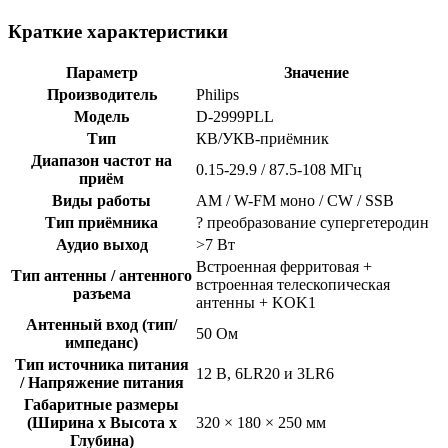
Краткие характеристики
Параметр
Значение
Производитель
Philips
Модель
D-2999PLL
Тип
КВ/УКВ-приёмник
Диапазон частот на
0.15-29.9 / 87.5-108 МГц
приём
Виды работы
AM / W-FM моно / CW / SSB
Тип приёмника
? преобразование супергетеродин
Аудио выход
>7 Вт
Встроенная ферритовая +
Тип антенны / антенного
встроенная телескопическая
разъема
антенны + KOK1
Антенный вход (тип/
50 Ом
импеданс)
Тип источника питания
12 В, 6LR20 и 3LR6
/ Напряжение питания
Габаритные размеры
(Ширина x Высота x
320 × 180 × 250 мм
Глубина)