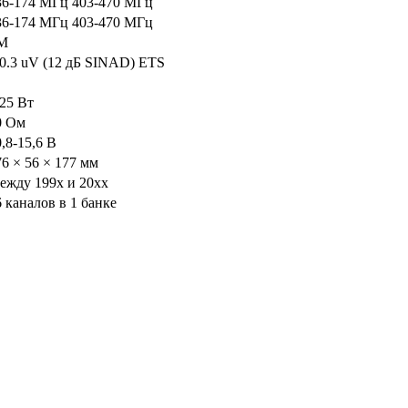
36-174 МГц 403-470 МГц
36-174 МГц 403-470 МГц
M
 0.3 uV (12 дБ SINAD) ETS
-25 Вт
0 Ом
,8-15,6 В
76 × 56 × 177 мм
ежду 199x и 20xx
6 каналов в 1 банке