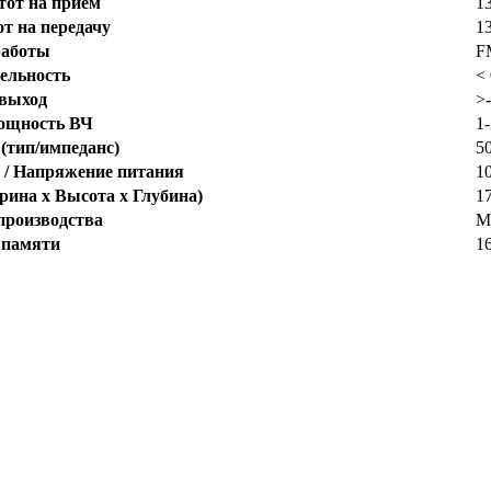
тот на приём
1
от на передачу
1
работы
F
ельность
<
 выход
>-
ощность ВЧ
1
(тип/импеданс)
5
 / Напряжение питания
10
ина x Высота x Глубина)
1
 производства
М
 памяти
1