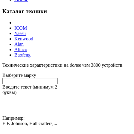
Каталог техники
ICOM
Yaesu
Kenwood
Alan
Alinco
Baofeng
Технические характеристики на более чем
3800
устройств.
Выберите марку
Введите текст (минимум 2
буквы)
Например:
E.F. Johnson, Hallicrafters,...