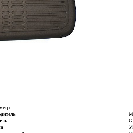
метр
одитель
M
ель
G
ип
У