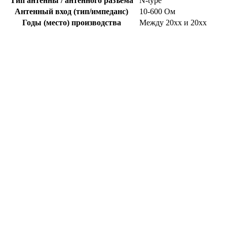
Тип антенны / антенного разъема
N-type
Антенный вход (тип/импеданс)
10-600 Ом
Годы (место) производства
Между 20xx и 20xx