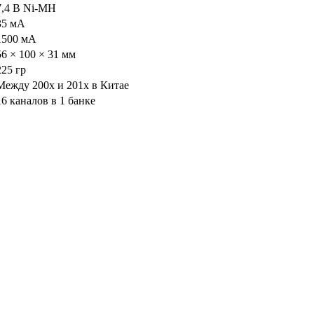
7,4 В Ni-MH
35 мА
1500 мА
56 × 100 × 31 мм
225 гр
Между 200x и 201x в Китае
16 каналов в 1 банке