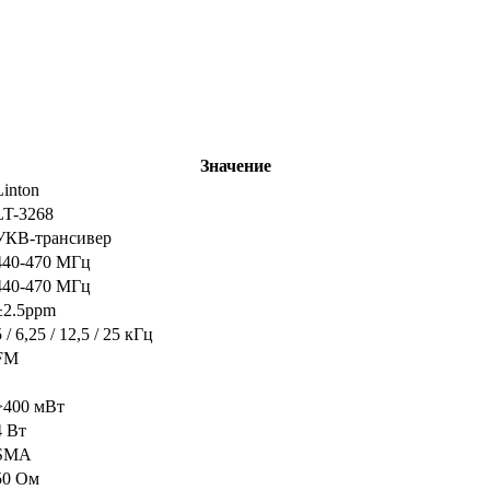
Значение
Linton
LT-3268
УКВ-трансивер
440-470 МГц
440-470 МГц
±2.5ppm
5 / 6,25 / 12,5 / 25 кГц
FM
>400 мВт
4 Вт
SMA
50 Ом