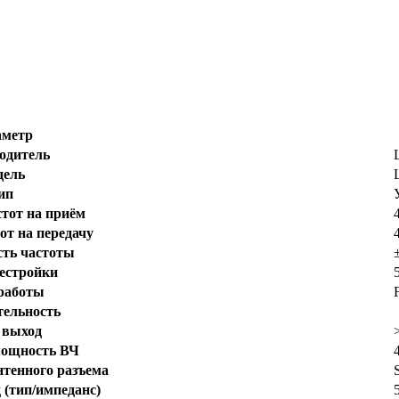
аметр
одитель
дель
ип
стот на приём
от на передачу
сть частоты
естройки
работы
тельность
 выход
мощность ВЧ
нтенного разъема
 (тип/импеданс)