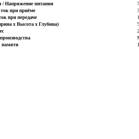
я / Напряжение питания
ток при приёме
ок при передаче
рина x Высота x Глубина)
ес
 производства
 памяти