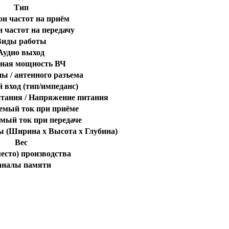
Тип
он частот на приём
 частот на передачу
Виды работы
Аудио выход
ная мощность ВЧ
ы / антенного разъема
 вход (тип/импеданс)
итания / Напряжение питания
емый ток при приёме
мый ток при передаче
ы (Ширина x Высота x Глубина)
Вес
есто) производства
аналы памяти