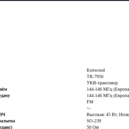
Kenwood
TR-7950
УКВ-трансивер
риём
144-146 МГц (Европ
едачу
144-146 МГц (Европ
FM
>-
 ВЧ
Высокая: 45 Вт, Низк
разъема
SO-239
еданс)
50 Ом