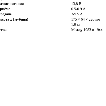
жение питания
13,8 В
приёме
0.5-0.9 А
редаче
3-9.5 А
сота x Глубина)
175 × 64 × 220 мм
1.9 кг
ства
Между 1983 и 19xx