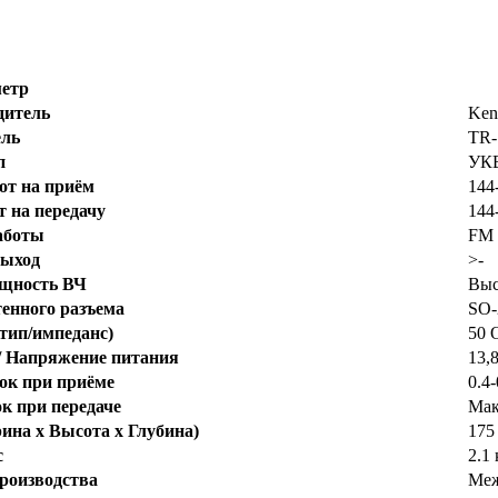
етр
дитель
Ken
ль
TR-
п
УКВ
от на приём
144
т на передачу
144
аботы
FM
выход
>-
щность ВЧ
Выс
тенного разъема
SO-
тип/импеданс)
50 
/ Напряжение питания
13,
ок при приёме
0.4
к при передаче
Мак
на x Высота x Глубина)
175
с
2.1 
производства
Меж