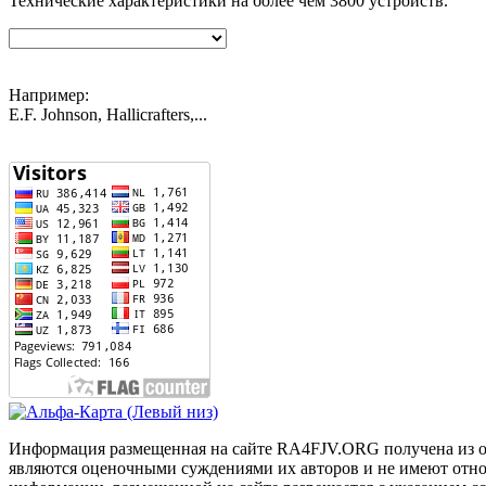
Технические характеристики на более чем
3800
устройств.
Например:
E.F. Johnson, Hallicrafters,...
Информация размещенная на сайте RA4FJV.ORG получена из отк
являются оценочными суждениями их авторов и не имеют отнош