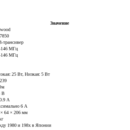
Значение
wood
7850
-трансивер
-146 МГц
-146 МГц
окая: 25 Вт, Низкая: 5 Вт
239
Ом
8 В
-0.9 А
симально 6 А
 × 64 × 206 мм
кг
ду 1980 и 198x в Японии