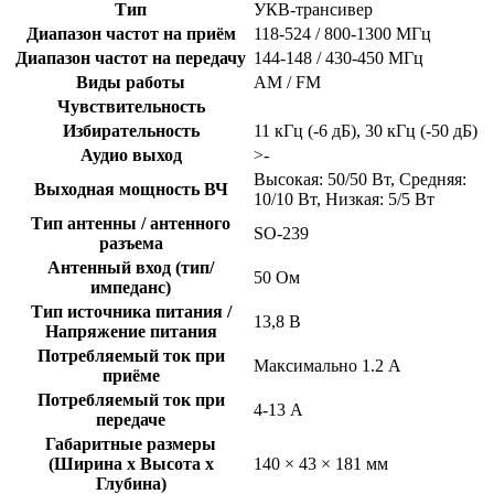
Тип
УКВ-трансивер
Диапазон частот на приём
118-524 / 800-1300 МГц
Диапазон частот на передачу
144-148 / 430-450 МГц
Виды работы
AM / FM
Чувствительность
Избирательность
11 кГц (-6 дБ), 30 кГц (-50 дБ)
Аудио выход
>-
Высокая: 50/50 Вт, Средняя:
Выходная мощность ВЧ
10/10 Вт, Низкая: 5/5 Вт
Тип антенны / антенного
SO-239
разъема
Антенный вход (тип/
50 Ом
импеданс)
Тип источника питания /
13,8 В
Напряжение питания
Потребляемый ток при
Максимально 1.2 А
приёме
Потребляемый ток при
4-13 А
передаче
Габаритные размеры
(Ширина x Высота x
140 × 43 × 181 мм
Глубина)