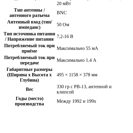
20 мВт
Тип антенны /
BNC
антенного разъема
Антенный вход (тип/
50 Ом
импеданс)
Тип источника питания
7,2-16 В
/ Напряжение питания
Потребляемый ток при
Максимально 55 мА
приёме
Потребляемый ток при
Максимально 1.4 А
передаче
Габаритные размеры
(Ширина x Высота x
495 × 1158 × 378 мм
Глубина)
330 гр с PB-13, антенной и
Вес
клипсой
Годы (место)
Между 1992 и 199x
производства