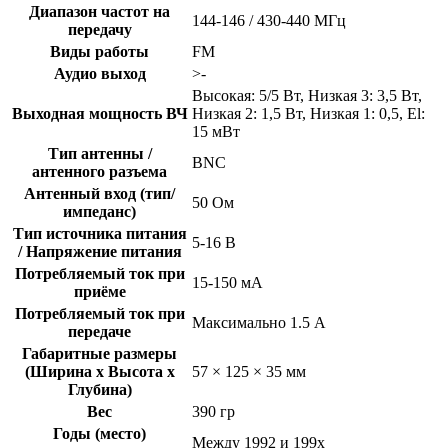
Диапазон частот на
144-146 / 430-440 МГц
передачу
Виды работы
FM
Аудио выход
>-
Высокая: 5/5 Вт, Низкая 3: 3,5 Вт,
Выходная мощность ВЧ
Низкая 2: 1,5 Вт, Низкая 1: 0,5, El:
15 мВт
Тип антенны /
BNC
антенного разъема
Антенный вход (тип/
50 Ом
импеданс)
Тип источника питания
5-16 В
/ Напряжение питания
Потребляемый ток при
15-150 мА
приёме
Потребляемый ток при
Максимально 1.5 А
передаче
Габаритные размеры
(Ширина x Высота x
57 × 125 × 35 мм
Глубина)
Вес
390 гр
Годы (место)
Между 1992 и 199x