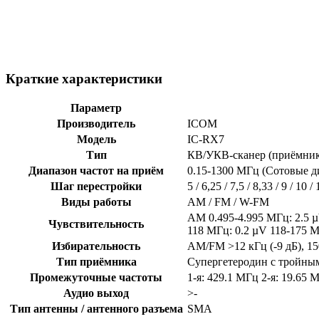
Краткие характеристики
Параметр
Производитель
ICOM
Модель
IC-RX7
Тип
КВ/УКВ-сканер (приёмник
Диапазон частот на приём
0.15-1300 МГц (Сотовые 
Шаг перестройки
5 / 6,25 / 7,5 / 8,33 / 9 / 10 /
Виды работы
AM / FM / W-FM
AM 0.495-4.995 МГц: 2.5 µ
Чувствительность
118 МГц: 0.2 µV 118-175 М
Избирательность
AM/FM >12 кГц (-9 дБ), 150
Тип приёмника
Супергетеродин с тройны
Промежуточные частоты
1-я: 429.1 МГц 2-я: 19.65 
Аудио выход
>-
Тип антенны / антенного разъема
SMA