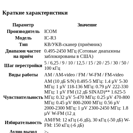
Краткие характеристики
Параметр
Значение
Производитель
ICOM
Модель
IC-R3
Тип
КВ/УКВ-сканер (приёмник)
Диапазон частот
0.495-2450 МГц (Сотовые диапазоны
на приём
заблокированы в США)
5 / 6,25 / 9 / 10 / 12,5 / 15 / 20 / 25 / 30 / 50 /
Шаг перестройки
100 кГц
Виды работы
AM / AM-video / FM / W-FM / FM-video
AM (10 дБ S/N) 0.495-5 МГц: 1.4 µV 5-30
МГц: 1 µV 118-136 МГц: 0.79 µV 222-330
МГц: 1 µV FM (12 дБ SINAD)** 1.625-5
Чувствительность
МГц: 0.32 µV 5-470 МГц: 0.25 µV 470-800
МГц: 0.45 µV 800-2000 МГц: 0.56 µV
2000-2300 МГц: 1 µV 2300-2450 МГц: 1.8
µV W-FM (12 д
AM/FM: 12 кГц (-6 дБ), 30 кГц (-50 дБ) W-
Избирательность
FM: 150 кГц (-6 дБ)
Аудио выход
>-