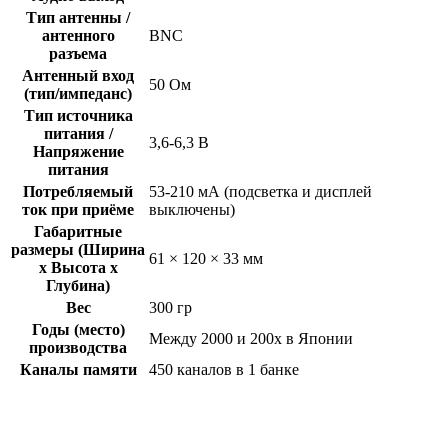
Тип антенны /
антенного
BNC
разъема
Антенный вход
50 Ом
(тип/импеданс)
Тип источника
питания /
3,6-6,3 В
Напряжение
питания
Потребляемый
53-210 мА (подсветка и дисплей
ток при приёме
выключены)
Габаритные
размеры (Ширина
61 × 120 × 33 мм
x Высота x
Глубина)
Вес
300 гр
Годы (место)
Между 2000 и 200x в Японии
производства
Каналы памяти
450 каналов в 1 банке