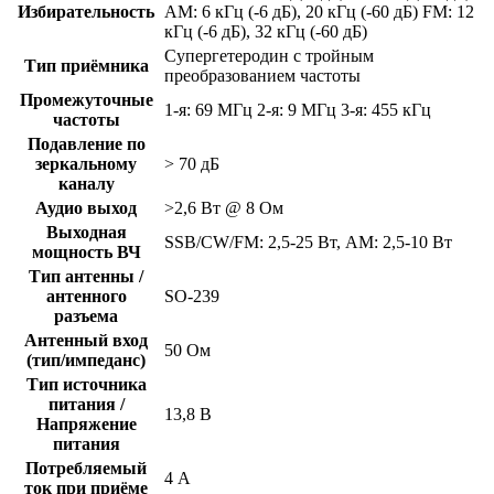
Избирательность
AM: 6 кГц (-6 дБ), 20 кГц (-60 дБ) FM: 12
кГц (-6 дБ), 32 кГц (-60 дБ)
Супергетеродин с тройным
Тип приёмника
преобразованием частоты
Промежуточные
1-я: 69 МГц 2-я: 9 МГц 3-я: 455 кГц
частоты
Подавление по
зеркальному
> 70 дБ
каналу
Аудио выход
>2,6 Вт @ 8 Ом
Выходная
SSB/CW/FM: 2,5-25 Вт, AM: 2,5-10 Вт
мощность ВЧ
Тип антенны /
антенного
SO-239
разъема
Антенный вход
50 Ом
(тип/импеданс)
Тип источника
питания /
13,8 В
Напряжение
питания
Потребляемый
4 А
ток при приёме