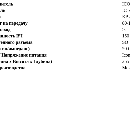
дитель
IC
ль
IC-
п
КВ-
т на передачу
80-
выход
>-
щность ВЧ
150 
тенного разъема
SO-
тип/импеданс)
50 
/ Напряжение питания
Ico
на x Высота x Глубина)
255
производства
Меж