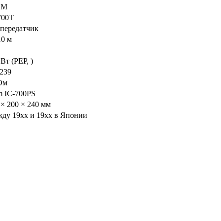
OM
700T
передатчик
10 м
Вт (PEP, )
239
Ом
m IC-700PS
 × 200 × 240 мм
ду 19xx и 19xx в Японии