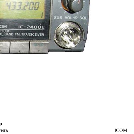
р
тель
ICOM