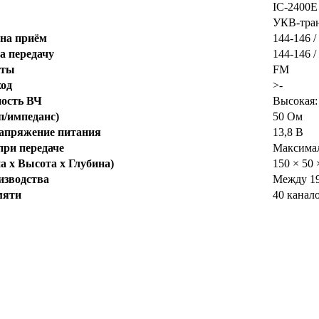
IC-2400E
УКВ-тра
 на приём
144-146 
а передачу
144-146 
оты
FM
ход
>-
ость ВЧ
Высокая: 
п/импеданс)
50 Ом
Напряжение питания
13,8 В
ри передаче
Максимал
 x Высота x Глубина)
150 × 50 
изводства
Между 19
мяти
40 канало