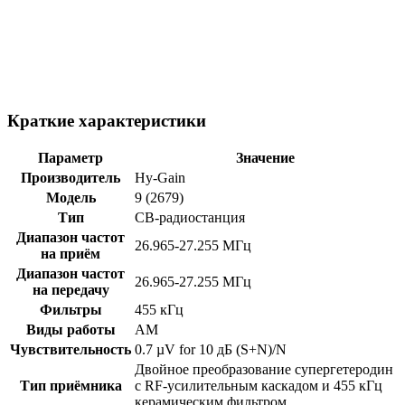
Краткие характеристики
Параметр
Значение
Производитель
Hy-Gain
Модель
9 (2679)
Тип
CB-радиостанция
Диапазон частот
26.965-27.255 МГц
на приём
Диапазон частот
26.965-27.255 МГц
на передачу
Фильтры
455 кГц
Виды работы
AM
Чувствительность
0.7 µV for 10 дБ (S+N)/N
Двойное преобразование супергетеродин
Тип приёмника
с RF-усилительным каскадом и 455 кГц
керамическим фильтром