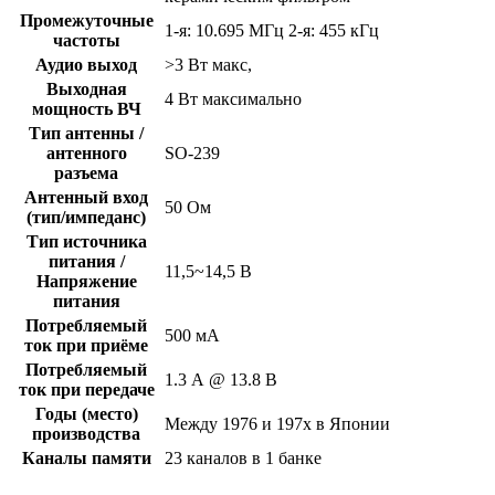
Промежуточные
1-я: 10.695 МГц 2-я: 455 кГц
частоты
Аудио выход
>3 Вт макс,
Выходная
4 Вт максимально
мощность ВЧ
Тип антенны /
антенного
SO-239
разъема
Антенный вход
50 Ом
(тип/импеданс)
Тип источника
питания /
11,5~14,5 В
Напряжение
питания
Потребляемый
500 мА
ток при приёме
Потребляемый
1.3 А @ 13.8 В
ток при передаче
Годы (место)
Между 1976 и 197x в Японии
производства
Каналы памяти
23 каналов в 1 банке