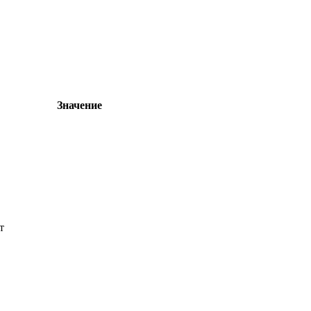
Значение
т