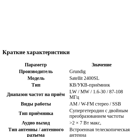
Краткие характеристики
Параметр
Значение
Производитель
Grundig
Модель
Satellit 2400SL
Тип
КВ/УКВ-приёмник
LW / MW / 1.6-30 / 87-108
Диапазон частот на приём
МГц
Виды работы
AM / W-FM стерео / SSB
Супергетеродин с двойным
Тип приёмника
преобразованием частоты
Аудио выход
>2 × 7 Вт макс,
Тип антенны / антенного
Встроенная телескопическая
разъема
антенна