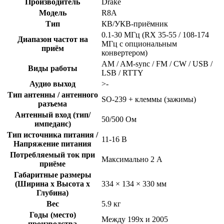
Производитель
Drake
Модель
R8A
Тип
КВ/УКВ-приёмник
0.1-30 МГц (RX 35-55 / 108-174
Диапазон частот на
МГц с опциональным
приём
конвертером)
AM / AM-sync / FM / CW / USB /
Виды работы
LSB / RTTY
Аудио выход
>-
Тип антенны / антенного
SO-239 + клеммы (зажимы)
разъема
Антенный вход (тип/
50/500 Ом
импеданс)
Тип источника питания /
11-16 В
Напряжение питания
Потребляемый ток при
Максимально 2 А
приёме
Габаритные размеры
(Ширина x Высота x
334 × 134 × 330 мм
Глубина)
Вес
5.9 кг
Годы (место)
Между 199x и 2005
производства