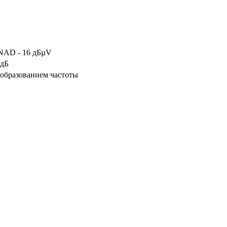
INAD - 16 дБµV
 дБ
образованием частоты