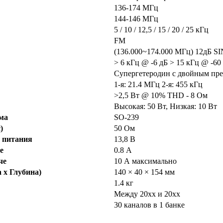
136-174 МГц
144-146 МГц
5 / 10 / 12,5 / 15 / 20 / 25 кГц
FM
(136.000~174.000 МГц) 12дБ S
> 6 кГц @ -6 дБ > 15 кГц @ -60
Супергетеродин с двойным пре
1-я: 21.4 МГц 2-я: 455 кГц
>2,5 Вт @ 10% THD - 8 Ом
Высокая: 50 Вт, Низкая: 10 Вт
ма
SO-239
)
50 Ом
 питания
13,8 В
е
0.8 А
че
10 А максимально
 x Глубина)
140 × 40 × 154 мм
1.4 кг
Между 20xx и 20xx
30 каналов в 1 банке