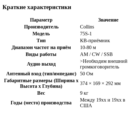
Краткие характеристики
Параметр
Значение
Производитель
Collins
Модель
75S-1
Тип
КВ-приёмник
Диапазон частот на приём
10-80 м
Виды работы
AM / CW / SSB
>Необходим внешний
Аудио выход
громкоговоритель
Антенный вход (тип/импеданс)
50 Ом
Габаритные размеры (Ширина x
374 × 169 × 292 мм
Высота x Глубина)
Вес
9 кг
Между 19xx и 19xx в
Годы (место) производства
США