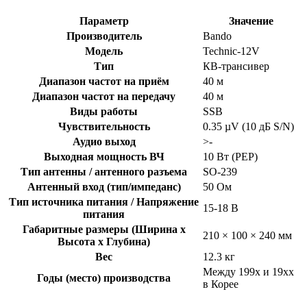
Параметр
Значение
Производитель
Bando
Модель
Technic-12V
Тип
КВ-трансивер
Диапазон частот на приём
40 м
Диапазон частот на передачу
40 м
Виды работы
SSB
Чувствительность
0.35 µV (10 дБ S/N)
Аудио выход
>-
Выходная мощность ВЧ
10 Вт (PEP)
Тип антенны / антенного разъема
SO-239
Антенный вход (тип/импеданс)
50 Ом
Тип источника питания / Напряжение
15-18 В
питания
Габаритные размеры (Ширина x
210 × 100 × 240 мм
Высота x Глубина)
Вес
12.3 кг
Между 199x и 19xx
Годы (место) производства
в Корее