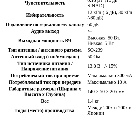
0.16 µV (12 дБ
Чувствительность
SINAD)
12 кГц (-6 дБ), 30 кГц
Избирательность
(-60 дБ)
Подавление по зеркальному каналу
60 дБ
Аудио выход
>-
Высокая: 50 Вт,
Выходная мощность ВЧ
Низкая: 5 Вт
Тип антенны / антенного разъема
SO-239
Антенный вход (тип/импеданс)
50 Ом
Тип источника питания /
13,8 В +/- 15%
Напряжение питания
Потребляемый ток при приёме
Максимально 300 мА
Потребляемый ток при передаче
Максимально 10 А
Габаритные размеры (Ширина x
140 × 50 × 205 мм
Высота x Глубина)
Вес
1.4 кг
Между 200x и 200x в
Годы (место) производства
Японии