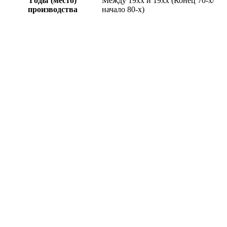
Годы (место)
Между 19xx и 19xx (Конец 70-х/
производства
начало 80-х)