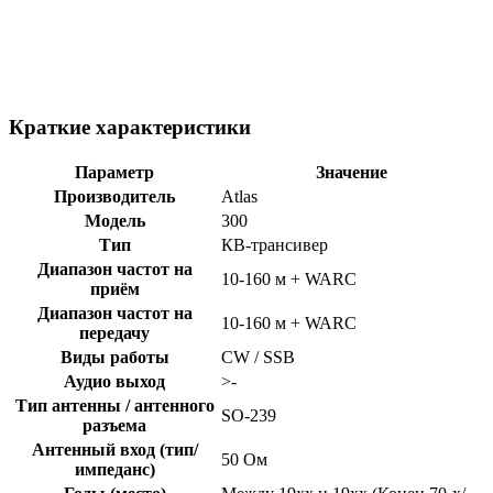
Краткие характеристики
Параметр
Значение
Производитель
Atlas
Модель
300
Тип
КВ-трансивер
Диапазон частот на
10-160 м + WARC
приём
Диапазон частот на
10-160 м + WARC
передачу
Виды работы
CW / SSB
Аудио выход
>-
Тип антенны / антенного
SO-239
разъема
Антенный вход (тип/
50 Ом
импеданс)