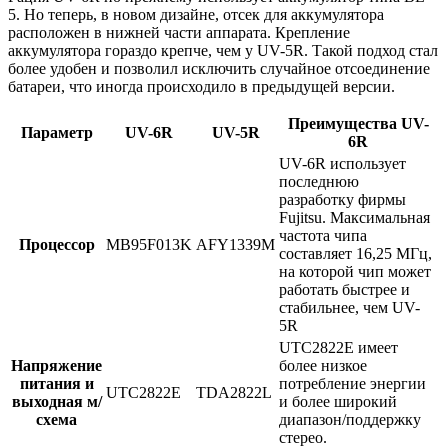
5. Но теперь, в новом дизайне, отсек для аккумулятора
расположен в нижней части аппарата. Крепление
аккумулятора гораздо крепче, чем у UV-5R. Такой подход стал
более удобен и позволил исключить случайное отсоединение
батареи, что иногда происходило в предыдущей версии.
Преимущества UV-
Параметр
UV-6R
UV-5R
6R
UV-6R использует
последнюю
разработку фирмы
Fujitsu. Максимальная
частота чипа
Процессор
MB95F013K
AFY1339M
составляет 16,25 МГц,
на которой чип может
работать быстрее и
стабильнее, чем UV-
5R
UTC2822E имеет
Напряжение
более низкое
питания и
потребление энергии
UTC2822E
TDA2822L
выходная м/
и более широкий
схема
диапазон/поддержку
стерео.