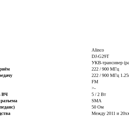
Alinco
DJ-G29T
УКВ-трансивер (р
приём
222 / 900 МГц
редачу
222 / 900 МГц 1.25
FM
>-
ь ВЧ
5 / 2 Вт
 разъема
SMA
педанс)
50 Ом
дства
Между 2011 и 20x