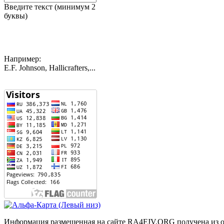
Введите текст (минимум 2
буквы)
Например:
E.F. Johnson, Hallicrafters,...
Информация размещенная на сайте RA4FJV.ORG получена из отк