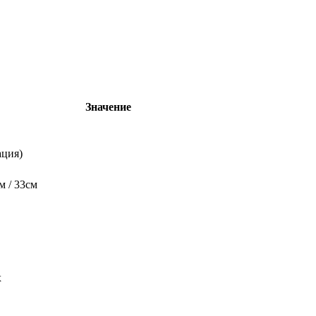
Значение
ация)
м / 33см
x