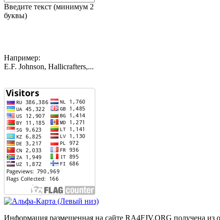
Введите текст (минимум 2
буквы)
Например:
E.F. Johnson, Hallicrafters,...
Информация размещенная на сайте RA4FJV.ORG получена из отк