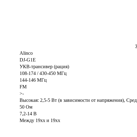
Alinco
DJ-G1E
УКВ-трансивер (рация)
108-174 / 430-450 МГц
144-146 МГц
FM
>-
Высокая: 2,5-5 Вт (в зависимости от напряжения), Сред
50 Ом
7,2-14 В
Между 19xx и 19xx