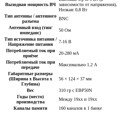
Выходная мощность ВЧ
зависимости от напряжения),
Низкая: 0,8 Вт
Тип антенны / антенного
BNC
разъема
Антенный вход (тип/
50 Ом
импеданс)
Тип источника питания /
7-16 В
Напряжение питания
Потребляемый ток при
20-280 мА
приёме
Потребляемый ток при
Максимально 1.2 А
передаче
Габаритные размеры
(Ширина x Высота x
56 × 124 × 37 мм
Глубина)
Вес
310 гр с EBP50N
Годы (место)
Между 19xx и 19xx
производства
Каналы памяти
160 каналов в 1 банке