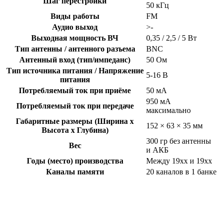
Шаг перестройки
50 кГц
Виды работы
FM
Аудио выход
>-
Выходная мощность ВЧ
0,35 / 2,5 / 5 Вт
Тип антенны / антенного разъема
BNC
Антенный вход (тип/импеданс)
50 Ом
Тип источника питания / Напряжение
5-16 В
питания
Потребляемый ток при приёме
50 мА
950 мА
Потребляемый ток при передаче
максимально
Габаритные размеры (Ширина x
152 × 63 × 35 мм
Высота x Глубина)
300 гр без антенны
Вес
и АКБ
Годы (место) производства
Между 19xx и 19xx
Каналы памяти
20 каналов в 1 банке