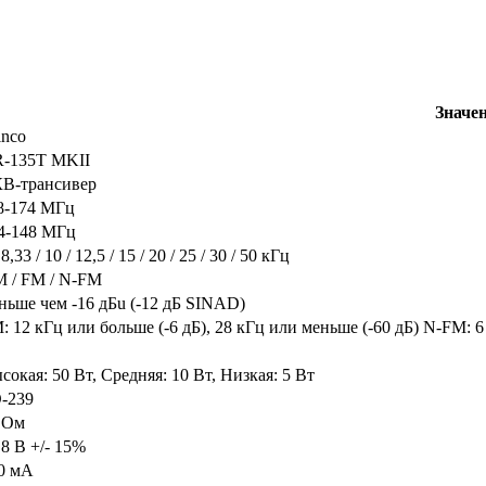
Значе
inco
-135T MKII
В-трансивер
8-174 МГц
4-148 МГц
 8,33 / 10 / 12,5 / 15 / 20 / 25 / 30 / 50 кГц
 / FM / N-FM
ньше чем -16 дБu (-12 дБ SINAD)
: 12 кГц или больше (-6 дБ), 28 кГц или меньше (-60 дБ) N-FM: 6
сокая: 50 Вт, Средняя: 10 Вт, Низкая: 5 Вт
-239
 Ом
,8 В +/- 15%
0 мА